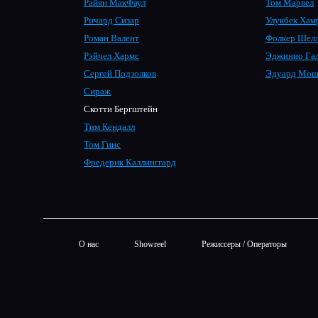
Райян МакФаул
Том Марвел
Ричард Сизар
Улукбек Хам
Роман Валент
Фолкер Шел
Рэйчел Хармс
Эджинио Га
Сергей Подзолков
Эдуард Мош
Сираж
Скотти Бергштейн
Тим Кендалл
Том Гинс
Фредерик Каллинггард
О нас
Showreel
Режиссеры / Операторы