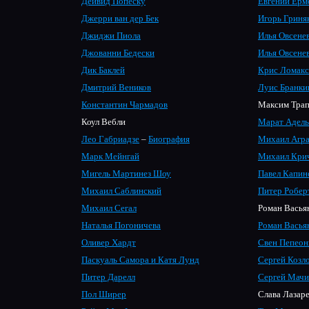
Дейвид Попеску
Евгений Ерм
Джерри ван дер Бек
Игорь Гриня
Джиджи Пиола
Илья Овсене
Джованни Бедески
Илья Овсене
Дик Баклей
Крис Ломакс
Дмитрий Веников
Луис Бранки
Константин Чармадов
Максим Тра
Коул Вебли
Марат Адел
Лео Габриадзе
–
Биография
Михаил Агр
Марк Мейнгай
Михаил Кри
Мигель Мартинез Шоу
Павел Капин
Михаил Саблинский
Питер Робер
Михаил Сегал
Роман Васья
Наталья Погоничева
Роман Васья
Оливер Хардт
Свен Пепеон
Паскуаль Самора и Катя Лунд
Сергей Козл
Питер Дарелл
Сергей Мачи
Пол Ширер
Слава Лазар