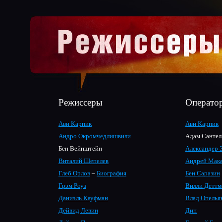
Режиссеры
Операто
Ави Карпик
Ави Карпик
Андро Окромчедлишвили
Адам Сантел
Бен Вейнштейн
Александер 
Виталий Шепелев
Андрей Мак
Глеб Орлов
–
Биография
Бен Саразин
Грэм Роуз
Вилли Деттм
Даниэль Кауфман
Влад Опелья
Дейвид Левин
Дин